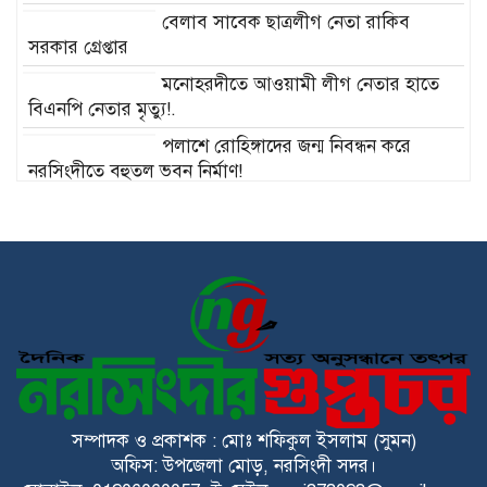
বেলাব সাবেক ছাত্রলীগ নেতা রাকিব
সরকার গ্রেপ্তার
মনোহরদীতে আওয়ামী লীগ নেতার হাতে
বিএনপি নেতার মৃত্যু!.
পলাশে রোহিঙ্গাদের জন্ম নিবন্ধন করে
নরসিংদীতে বহুতল ভবন নির্মাণ!
পলাশে যৌতুকের জন্য স্ত্রীকে শ্বাসরোধে
হত্যা, স্বামী নুর আলমের যাবজ্জীবন
কারাদণ্ড!
মনোহরদীতে সরকারি বিদ্যালয়ের বাউন্ডারি
ভেঙে রাস্তা নেওয়ার পাঁয়তারা, ক্ষোভ
এলাকাবাসীর!
এ কেমন সাংবাদিকতা??!!
সম্পাদক ও প্রকাশক : মোঃ শফিকুল ইসলাম (সুমন)
অফিস: উপজেলা মোড়, নরসিংদী সদর।