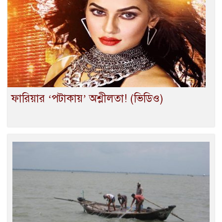
ফারিয়ার ‘পটাকায়’ অশ্লীলতা! (ভিডিও)