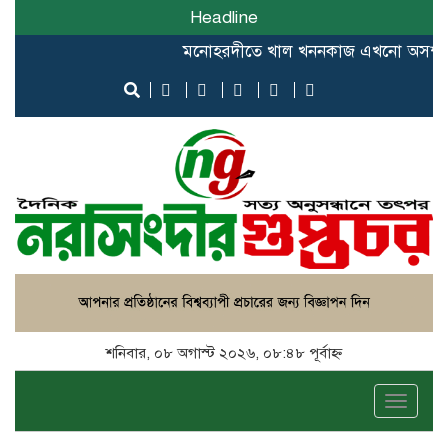
Headline
মনোহরদীতে খাল খননকাজ এখনো অসম্পূর্ণ, বরাদ্
শনিবার, ০৮ অগাস্ট ২০২৬, ০৮:৪৮ পূর্বাহ্ন
Toggle
naviga