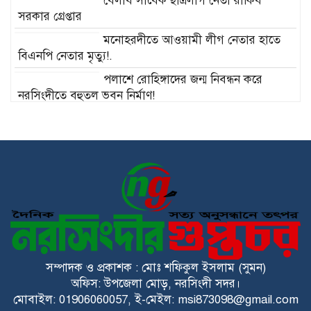
বেলাব সাবেক ছাত্রলীগ নেতা রাকিব
সরকার গ্রেপ্তার
মনোহরদীতে আওয়ামী লীগ নেতার হাতে
বিএনপি নেতার মৃত্যু!.
পলাশে রোহিঙ্গাদের জন্ম নিবন্ধন করে
নরসিংদীতে বহুতল ভবন নির্মাণ!
পলাশে যৌতুকের জন্য স্ত্রীকে শ্বাসরোধে
হত্যা, স্বামী নুর আলমের যাবজ্জীবন
কারাদণ্ড!
মনোহরদীতে সরকারি বিদ্যালয়ের বাউন্ডারি
ভেঙে রাস্তা নেওয়ার পাঁয়তারা, ক্ষোভ
এলাকাবাসীর!
এ কেমন সাংবাদিকতা??!!
সম্পাদক ও প্রকাশক : মোঃ শফিকুল ইসলাম (সুমন)
অফিস: উপজেলা মোড়, নরসিংদী সদর।
মোবাইল: 01906060057, ই-মেইল: msi873098@gmail.com