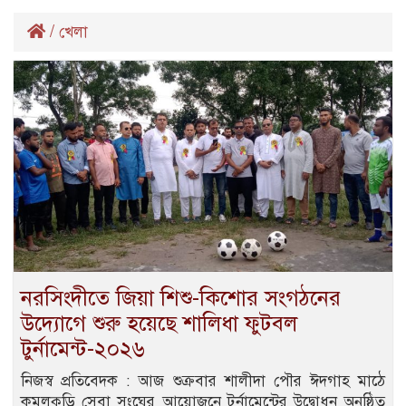
/
খেলা
নরসিংদীতে জিয়া শিশু-কিশোর সংগঠনের
উদ্যোগে শুরু হয়েছে শালিধা ফুটবল
টুর্নামেন্ট-২০২৬
নিজস্ব প্রতিবেদক : আজ শুক্রবার শালীদা পৌর ঈদগাহ মাঠে
কমলকুড়ি সেবা সংঘের আয়োজনে টুর্নামেন্টের উদ্বোধন অনুষ্ঠিত