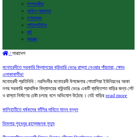
সম্পাদকীয়
আইন-আদালত
গণমাধ্যম
লাইফস্টাইল
ধর্ম
স্বাস্থ্য
/
সারাদেশ
মনোহরদীতে সরকারি বিদ্যালয়ের বাউন্ডারি ভেঙে রাস্তা নেওয়ার পাঁয়তারা, ক্ষোভ
এলাকাবাসীর!
মনোহরদী প্রতিনিধি : নরসিংদীর মনোহরদী উপজেলার গোতাশিয়া ইউনিয়নের আকা
নগর সরকারি প্রাথমিক বিদ্যালয়ের বাউন্ডারি ভেঙে একটি ব্যক্তিগত বাড়ির জন্য গেট
ও রাস্তা নির্মাণের চেষ্টা চলছে বলে অভিযোগ উঠেছে। যেই বাড়ির
read more
কালিহাতীতে ধর্ষকদের ফাঁসির দাবিতে মানব বন্ধন
ডিমলায় গৃহবধুর রহস্যজনক মৃত্যু