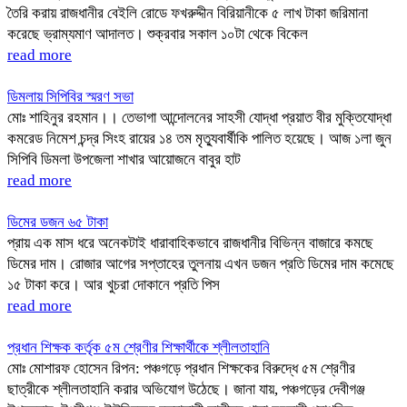
তৈরি করায় রাজধানীর বেইলি রোডে ফখরুদ্দীন বিরিয়ানীকে ৫ লাখ টাকা জরিমানা
করেছে ভ্রাম্যমাণ আদালত। শুক্রবার সকাল ১০টা থেকে বিকেল
read more
ডিমলায় সিপিবির স্মরণ সভা
মোঃ শাহিনুর রহমান।। তেভাগা আন্দোলনের সাহসী যোদ্ধা প্রয়াত বীর মুক্তিযোদ্ধা
কমরেড নিমেশ চন্দ্র সিংহ রায়ের ১৪ তম মৃত্যুবার্ষীকি পালিত হয়েছে। আজ ১লা জুন
সিপিবি ডিমলা উপজেলা শাখার আয়োজনে বাবুর হাট
read more
ডিমের ডজন ৬৫ টাকা
প্রায় এক মাস ধরে অনেকটাই ধারাবাহিকভাবে রাজধানীর বিভিন্ন বাজারে কমছে
ডিমের দাম। রোজার আগের সপ্তাহের তুলনায় এখন ডজন প্রতি ডিমের দাম কমেছে
১৫ টাকা করে। আর খুচরা দোকানে প্রতি পিস
read more
প্রধান শিক্ষক কর্তৃক ৫ম শ্রেণীর শিক্ষার্থীকে শ্লীলতাহানি
মোঃ মোশারফ হোসেন রিপন: পঞ্চগড়ে প্রধান শিক্ষকের বিরুদ্ধে ৫ম শ্রেণীর
ছাত্রীকে শ্লীলতাহানি করার অভিযোগ উঠেছে। জানা যায়, পঞ্চগড়ের দেবীগঞ্জ