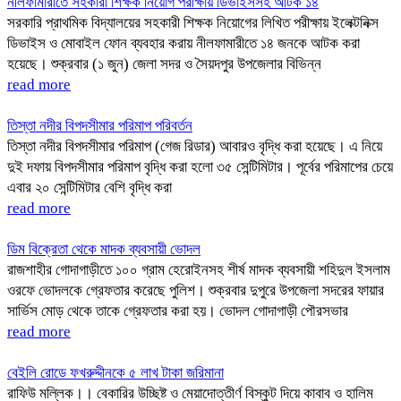
নীলফামারীতে সহকারী শিক্ষক নিয়োগ পরীক্ষায় ডিভাইসসহ আটক ১৪
সরকারি প্রাথমিক বিদ্যালয়ের সহকারী শিক্ষক নিয়োগের লিখিত পরীক্ষায় ইলেক্টনিক্স
ডিভাইস ও মোবাইল ফোন ব্যবহার করায় নীলফামারীতে ১৪ জনকে আটক করা
হয়েছে। শুক্রবার (১ জুন) জেলা সদর ও সৈয়দপুর উপজেলার বিভিন্ন
read more
তিস্তা নদীর বিপদসীমার পরিমাপ পরিবর্তন
তিস্তা নদীর বিপদসীমার পরিমাপ (গেজ রিডার) আবারও বৃদ্ধি করা হয়েছে। এ নিয়ে
দুই দফায় বিপদসীমার পরিমাপ বৃদ্ধি করা হলো ৩৫ সেন্টিমিটার। পূর্বের পরিমাপের চেয়ে
এবার ২০ সেন্টিমিটার বেশি বৃদ্ধি করা
read more
ডিম বিক্রেতা থেকে মাদক ব্যবসায়ী ভোদল
রাজশাহীর গোদাগাড়ীতে ১০০ গ্রাম হেরোইনসহ শীর্ষ মাদক ব্যবসায়ী শহিদুল ইসলাম
ওরফে ভোদলকে গ্রেফতার করেছে পুলিশ। শুক্রবার দুপুরে উপজেলা সদরের ফায়ার
সার্ভিস মোড় থেকে তাকে গ্রেফতার করা হয়। ভোদল গোদাগাড়ী পৌরসভার
read more
বেইলি রোডে ফখরুদ্দীনকে ৫ লাখ টাকা জরিমানা
রাফিউ মল্লিক।। বেকারির উচ্ছিষ্ট ও মেয়াদোত্তীর্ণ বিস্কুট দিয়ে কাবাব ও হালিম