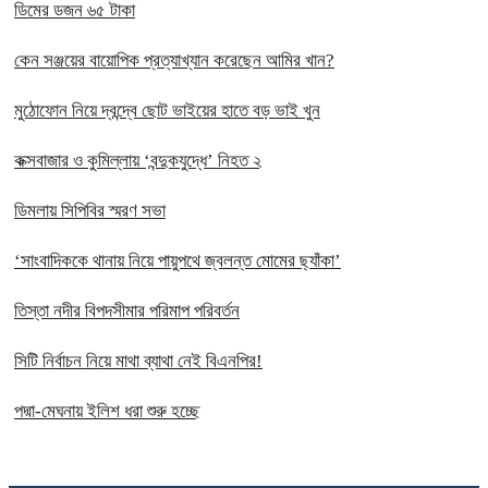
ডিমের ডজন ৬৫ টাকা
কেন সঞ্জয়ের বায়োপিক প্রত্যাখ্যান করেছেন আমির খান?
মুঠোফোন নিয়ে দ্বন্দ্বে ছোট ভাইয়ের হাতে বড় ভাই খুন
কক্সবাজার ও কুমিল্লায় ‘বন্দুকযুদ্ধে’ নিহত ২
ডিমলায় সিপিবির স্মরণ সভা
‘সাংবাদিককে থানায় নিয়ে পায়ুপথে জ্বলন্ত মোমের ছ্যাঁকা’
তিস্তা নদীর বিপদসীমার পরিমাপ পরিবর্তন
সিটি নির্বাচন নিয়ে মাথা ব্যাথা নেই বিএনপির!
পদ্মা-মেঘনায় ইলিশ ধরা শুরু হচ্ছে