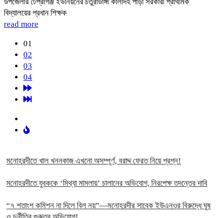
উপজেলার টেপ্রীগঞ্জ ইউনিয়নের চতুরাডাঙ্গী কালীদহ পাড়া সরকারী প্রাথমিক
বিদ্যালয়ের প্রধান শিক্ষক
read more
01
02
03
04
মনোহরদীতে খাল খননকাজ এখনো অসম্পূর্ণ, বরাদ্দ ফেরত নিয়ে প্রশ্ন!
মনোহরদীতে যুবককে ‘মিথ্যা মামলায়’ চালানের অভিযোগ, নিরপেক্ষ তদন্তের দাবি
“৭ শতাংশ কমিশন না দিলে বিল নয়”—মনোহরদীর সাবেক ইউএনওর বিরুদ্ধে ঘুষ
ও দুর্নীতির গুরুতর অভিযোগ!