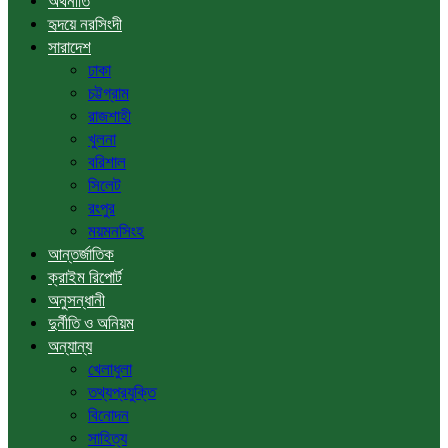
অর্থনীতি
হৃদয়ে নরসিংদী
সারাদেশ
ঢাকা
চট্টগ্রাম
রাজশাহী
খুলনা
বরিশাল
সিলেট
রংপুর
ময়মনসিংহ
আন্তর্জাতিক
ক্রাইম রিপোর্ট
অনুসন্ধানী
দুর্নীতি ও অনিয়ম
অন্যান্য
খেলাধুলা
তথ্যপ্রযুক্তি
বিনোদন
সাহিত্য