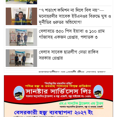
“৭ শতাংশ কমিশন না দিলে বিল নয়”—
মনোহরদীর সাবেক ইউএনওর বিরুদ্ধে ঘুষ ও
দুর্নীতির গুরুতর অভিযোগ!
বেলাবতে ৩৫০ পিস ইয়াবা ও ১০০ গ্রাম
গাঁজাসহ একজন গ্রেপ্তার, পলাতক ৩
বেলাব সাবেক ছাত্রলীগ নেতা রাকিব
সরকার গ্রেপ্তার
মনোহরদীতে আওয়ামী লীগ নেতার হাতে
বিএনপি নেতার মৃত্যু!.
পলাশে রোহিঙ্গাদের জন্ম নিবন্ধন করে
নরসিংদীতে বহুতল ভবন নির্মাণ!
পলাশে যৌতুকের জন্য স্ত্রীকে শ্বাসরোধে
হত্যা, স্বামী নুর আলমের যাবজ্জীবন