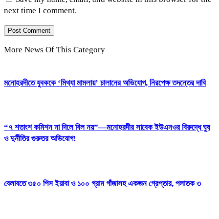
next time I comment.
More News Of This Category
মনোহরদীতে যুবককে ‘মিথ্যা মামলায়’ চালানের অভিযোগ, নিরপেক্ষ তদন্তের দাবি
“৭ শতাংশ কমিশন না দিলে বিল নয়”—মনোহরদীর সাবেক ইউএনওর বিরুদ্ধে ঘুষ
ও দুর্নীতির গুরুতর অভিযোগ!
বেলাবতে ৩৫০ পিস ইয়াবা ও ১০০ গ্রাম গাঁজাসহ একজন গ্রেপ্তার, পলাতক ৩