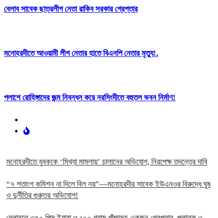
বেলাব সাবেক ছাত্রলীগ নেতা রাকিব সরকার গ্রেপ্তার
মনোহরদীতে আওয়ামী লীগ নেতার হাতে বিএনপি নেতার মৃত্যু!.
পলাশে রোহিঙ্গাদের জন্ম নিবন্ধন করে নরসিংদীতে বহুতল ভবন নির্মাণ!
মনোহরদীতে যুবককে ‘মিথ্যা মামলায়’ চালানের অভিযোগ, নিরপেক্ষ তদন্তের দাবি
“৭ শতাংশ কমিশন না দিলে বিল নয়”—মনোহরদীর সাবেক ইউএনওর বিরুদ্ধে ঘুষ
ও দুর্নীতির গুরুতর অভিযোগ!
বেলাবতে ৩৫০ পিস ইয়াবা ও ১০০ গ্রাম গাঁজাসহ একজন গ্রেপ্তার, পলাতক ৩