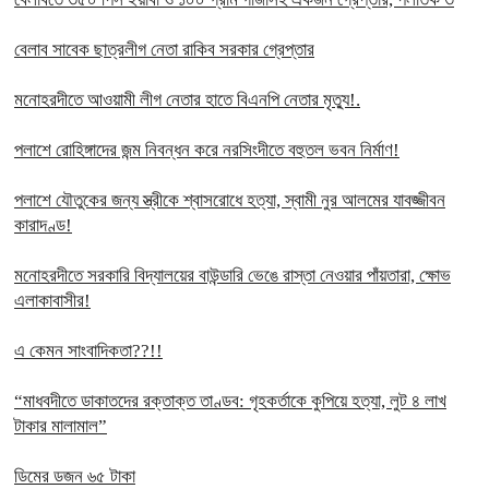
বেলাব সাবেক ছাত্রলীগ নেতা রাকিব সরকার গ্রেপ্তার
মনোহরদীতে আওয়ামী লীগ নেতার হাতে বিএনপি নেতার মৃত্যু!.
পলাশে রোহিঙ্গাদের জন্ম নিবন্ধন করে নরসিংদীতে বহুতল ভবন নির্মাণ!
পলাশে যৌতুকের জন্য স্ত্রীকে শ্বাসরোধে হত্যা, স্বামী নুর আলমের যাবজ্জীবন
কারাদণ্ড!
মনোহরদীতে সরকারি বিদ্যালয়ের বাউন্ডারি ভেঙে রাস্তা নেওয়ার পাঁয়তারা, ক্ষোভ
এলাকাবাসীর!
এ কেমন সাংবাদিকতা??!!
“মাধবদীতে ডাকাতদের রক্তাক্ত তাণ্ডব: গৃহকর্তাকে কুপিয়ে হত্যা, লুট ৪ লাখ
টাকার মালামাল”
ডিমের ডজন ৬৫ টাকা