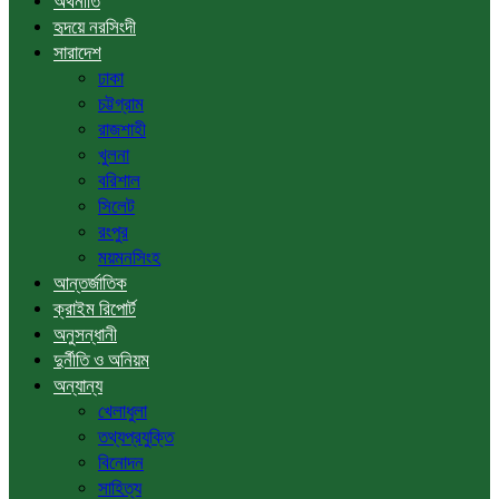
অর্থনীতি
হৃদয়ে নরসিংদী
সারাদেশ
ঢাকা
চট্টগ্রাম
রাজশাহী
খুলনা
বরিশাল
সিলেট
রংপুর
ময়মনসিংহ
আন্তর্জাতিক
ক্রাইম রিপোর্ট
অনুসন্ধানী
দুর্নীতি ও অনিয়ম
অন্যান্য
খেলাধুলা
তথ্যপ্রযুক্তি
বিনোদন
সাহিত্য