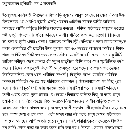
আন্দোলনের হুশিয়ারি দেন এলাকাবাসি।
উল্লেখ্য, কালিহাতী উপজেলার গিলাবাড়ি গ্রামের আবুল হোসেনের মেয়ে নিকলা উচ্চ
বিদ্যালয়ের ৭ম শ্রেণির ছাত্রী একই গ্রামের এজিপির সাবেক অডিট অফিসার
আনছের আলীর বাড়িতে নিয়মিত যাতায়াত করতো। দরিদ্র পরিবারের সন্তান হওয়ায়
ওই ছাত্রী পড়াশোনার ফাঁকে আনছের আলীর বাড়িতে কাজ করে দিতো। বিনিময়ে
দু’বেলা দু’মুঠো খাবার খেতো। আনছের আলীর স্ত্রী বেশিরভাগ সময় ঢাকায় অবস্থান
করার একপর্যায়ে ওই ছাত্রীর উপর কুনজর পরে ৬০ বছরের আনছের আলীর। টাকা-
পয়সা ও বিভিন্ন জিনিসপত্রের লোভ দেখিয়ে মেয়েটিকে ধর্ষণ করে। চাচার কুকীর্তি
ভাতিজা শরীফুল দেখে ফেলায় ওই স্কুল ছাত্রীকে জিম্মি কওে সেও প্রতিনিয়ত ধর্ষণ
করে। নিজের অজান্তেই কিশোরী অন্তঃসত্তা হয়ে পড়ে। তারপরও ভয় দেখিয়ে
নিয়মিত চালিয়ে যেতে থাকে শারীরিক সম্পর্ক। কিছুদিন আগে মেয়েটির শারীরিক
অবস্থার পরিবর্তন দেখতে পায় পরিবারের লোকজন। জিজ্ঞসাবাদে সে সব কিছু খুলে
বলে। পরে ডাক্তারি পরীক্ষায় অন্তঃসত্তার বিষয়টি ধরা পড়ে। বিষয়টি আনছের
আলী ও তার ছেলে সুমন জানার পর মেয়ের পরিবারকে কাউকে কিছু না বলার জন্য
হুমকি দেয়। এ নিয়ে মেয়ের পিতা মেয়েকে নিয়ে আনছের আলীর বাড়িতে গেলে সে
কয়েক দফা তাদের মারধর করে। আনছের আলী প্রভাবশালী হওয়ায় নীরবে সহ্য করে
চলে আসে মেয়ে ও তার বাবা। এরই মধ্যে বাচ্চা নষ্ট করার জন্য মেয়ের পরিবারকে
চাপ দেয় আনছের আলী ও তার ছেলে সুমন। এরই ধারাবাহিকতায় মেয়েকে টাঙ্গাইল
মুন নার্সিং হোমে বাচ্চা নষ্ট করার জন্য ভর্তি করা হয়। কিন্তু ৭ মাসের অন্তঃসত্তা