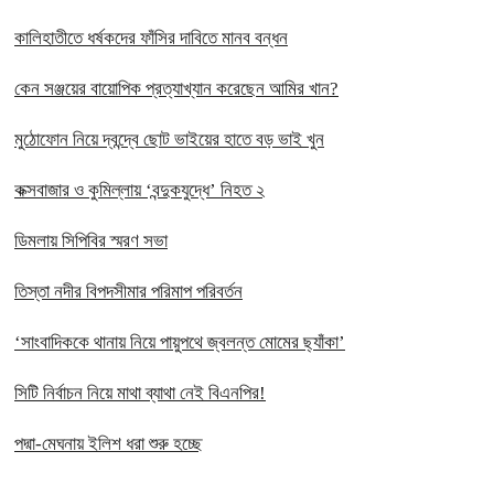
কালিহাতীতে ধর্ষকদের ফাঁসির দাবিতে মানব বন্ধন
কেন সঞ্জয়ের বায়োপিক প্রত্যাখ্যান করেছেন আমির খান?
মুঠোফোন নিয়ে দ্বন্দ্বে ছোট ভাইয়ের হাতে বড় ভাই খুন
কক্সবাজার ও কুমিল্লায় ‘বন্দুকযুদ্ধে’ নিহত ২
ডিমলায় সিপিবির স্মরণ সভা
তিস্তা নদীর বিপদসীমার পরিমাপ পরিবর্তন
‘সাংবাদিককে থানায় নিয়ে পায়ুপথে জ্বলন্ত মোমের ছ্যাঁকা’
সিটি নির্বাচন নিয়ে মাথা ব্যাথা নেই বিএনপির!
পদ্মা-মেঘনায় ইলিশ ধরা শুরু হচ্ছে