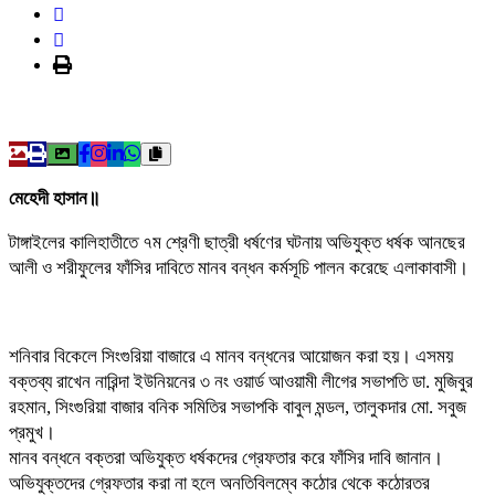
মেহেদী হাসান॥
টাঙ্গাইলের কালিহাতীতে ৭ম শ্রেণী ছাত্রী ধর্ষণের ঘটনায় অভিযুক্ত ধর্ষক আনছের
আলী ও শরীফুলের ফাঁসির দাবিতে মানব বন্ধন কর্মসূচি পালন করেছে এলাকাবাসী।
শনিবার বিকেলে সিংগুরিয়া বাজারে এ মানব বন্ধনের আয়োজন করা হয়। এসময়
বক্তব্য রাখেন নারিন্দা ইউনিয়নের ৩ নং ওয়ার্ড আওয়ামী লীগের সভাপতি ডা. মুজিবুর
রহমান, সিংগুরিয়া বাজার বনিক সমিতির সভাপকি বাবুল মন্ডল, তালুকদার মো. সবুজ
প্রমুখ।
মানব বন্ধনে বক্তরা অভিযুক্ত ধর্ষকদের গ্রেফতার করে ফাঁসির দাবি জানান।
অভিযুক্তদের গ্রেফতার করা না হলে অনতিবিলম্বে কঠোর থেকে কঠোরতর