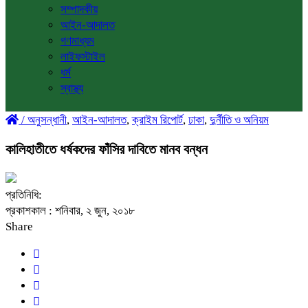
সম্পাদকীয়
আইন-আদালত
গণমাধ্যম
লাইফস্টাইল
ধর্ম
স্বাস্থ্য
/
অনুসন্ধানী
,
আইন-আদালত
,
ক্রাইম রিপোর্ট
,
ঢাকা
,
দুর্নীতি ও অনিয়ম
কালিহাতীতে ধর্ষকদের ফাঁসির দাবিতে মানব বন্ধন
প্রতিনিধি:
প্রকাশকাল : শনিবার, ২ জুন, ২০১৮
Share