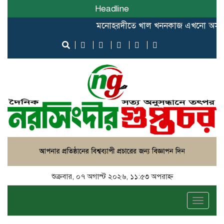
Headline
মনোহরদীতে খাল খননকাজ এখনো অসম্পূর্ণ, বর
শুক্রবার, ০৭ অগাস্ট ২০২৬, ১১:৫৩ অপরাহ্ন
Toggle
naviga