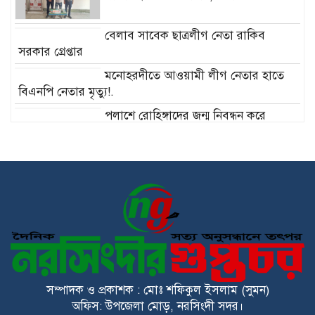
বেলাব সাবেক ছাত্রলীগ নেতা রাকিব
সরকার গ্রেপ্তার
মনোহরদীতে আওয়ামী লীগ নেতার হাতে
বিএনপি নেতার মৃত্যু!.
পলাশে রোহিঙ্গাদের জন্ম নিবন্ধন করে
নরসিংদীতে বহুতল ভবন নির্মাণ!
পলাশে যৌতুকের জন্য স্ত্রীকে শ্বাসরোধে
হত্যা, স্বামী নুর আলমের যাবজ্জীবন
কারাদণ্ড!
মনোহরদীতে সরকারি বিদ্যালয়ের বাউন্ডারি
ভেঙে রাস্তা নেওয়ার পাঁয়তারা, ক্ষোভ
এলাকাবাসীর!
এ কেমন সাংবাদিকতা??!!
সম্পাদক ও প্রকাশক : মোঃ শফিকুল ইসলাম (সুমন)
অফিস: উপজেলা মোড়, নরসিংদী সদর।