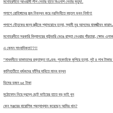
মনোহরদীতে আওয়ামী লীগ নেতার হাতে বিএনপি নেতার মৃত্যু!.
পলাশে রোহিঙ্গাদের জন্ম নিবন্ধন করে নরসিংদীতে বহুতল ভবন নির্মাণ!
পলাশে যৌতুকের জন্য স্ত্রীকে শ্বাসরোধে হত্যা, স্বামী নুর আলমের যাবজ্জীবন কারাদ
মনোহরদীতে সরকারি বিদ্যালয়ের বাউন্ডারি ভেঙে রাস্তা নেওয়ার পাঁয়তারা, ক্ষোভ এলা
এ কেমন সাংবাদিকতা??!!
“মাধবদীতে ডাকাতদের রক্তাক্ত তাণ্ডব: গৃহকর্তাকে কুপিয়ে হত্যা, লুট ৪ লাখ টাকার
কালিহাতীতে ধর্ষকদের ফাঁসির দাবিতে মানব বন্ধন
ডিমের ডজন ৬৫ টাকা
মুঠোফোন নিয়ে দ্বন্দ্বে ছোট ভাইয়ের হাতে বড় ভাই খুন
কেন সঞ্জয়ের বায়োপিক প্রত্যাখ্যান করেছেন আমির খান?