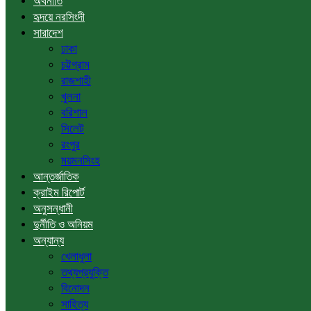
অর্থনীতি
হৃদয়ে নরসিংদী
সারাদেশ
ঢাকা
চট্টগ্রাম
রাজশাহী
খুলনা
বরিশাল
সিলেট
রংপুর
ময়মনসিংহ
আন্তর্জাতিক
ক্রাইম রিপোর্ট
অনুসন্ধানী
দুর্নীতি ও অনিয়ম
অন্যান্য
খেলাধুলা
তথ্যপ্রযুক্তি
বিনোদন
সাহিত্য