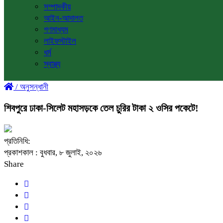
সম্পাদকীয়
আইন-আদালত
গণমাধ্যম
লাইফস্টাইল
ধর্ম
স্বাস্থ্য
/
অনুসন্ধানী
শিবপুরে ঢাকা-সিলেট মহাসড়কে তেল চুরির টাকা ২ ওসির পকেটে!
প্রতিনিধি:
প্রকাশকাল : বুধবার, ৮ জুলাই, ২০২৬
Share