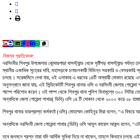
নিজস্ব প্রতিবেদক:
নরসিংদীর শিবপুর উপজেলার কোন্দারপাড়া বাসস্ট্যান্ড থেকে সৃষ্টিগড় বাসস্ট্যান্ড পর্
স্থানীয় একাধিক সূত্রের দাবি, মহাসড়কে চলাচলকারী বিভিন্ন সরকারি ও বেসরকারি প
চলছে। সরেজমিনে দেখা যায়, ওই এলাকায় এ ধরনের ১৪টি অস্থায়ী দোকান রয়েছে এবং
অনুসন্ধানে জানা যায়, এই সিন্ডিকেটটি শিবপুর থানার ওসি ও নরসিংদী জেলার গোয়ে
পাম্পে পরিশোধ করেন। ওই পাম্প থেকে শিবপুর থানা পুলিশ বিনামূল্যে ৩০০ লিটার ত
অন্যদিকে জেলা গোয়েন্দা শাখার( ডিবি) ওসি ১৪ টি দোকান থেকে ২০০০ করে ২৮ হাজার
শিবপুর থানার ভারপ্রাপ্ত কর্মকর্তা (ওসি) মোহাম্মদ কোহিনুর মিয়া বলেন, “এ বি
অন্যদিকে নরসিংদী জেলা গোয়েন্দা শাখার (ডিবি) ওসি আবুল কায়েস আকন্দ বলেন, “
তবে জনমনে প্রশ্ন তারা যদি আর্থিক সুবিধা নিয়ে না থাকেন, তাহলে কিভাবে চলছে এই