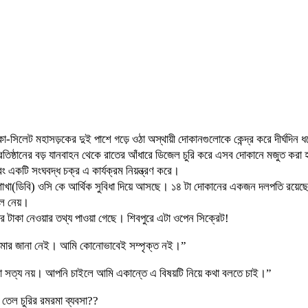
যন্ত ঢাকা-সিলেট মহাসড়কের দুই পাশে গড়ে ওঠা অস্থায়ী দোকানগুলোকে কেন্দ্র করে দীর্ঘদি
্রতিষ্ঠানের বড় যানবাহন থেকে রাতের আঁধারে ডিজেল চুরি করে এসব দোকানে মজুত করা হ
 একটি সংঘবদ্ধ চক্র এ কার্যক্রম নিয়ন্ত্রণ করে।
ন্দা শাখা(ডিবি) ওসি কে আর্থিক সুবিধা দিয়ে আসছে। ১৪ টা দোকানের একজন দলপতি রয়
েল নেয়।
 টাকা নেওয়ার তথ্য পাওয়া গেছে। শিবপুরে এটা ওপেন সিক্রেট!
ষয়ে আমার জানা নেই। আমি কোনোভাবেই সম্পৃক্ত নই।”
এটা সত্য নয়। আপনি চাইলে আমি একান্তে এ বিষয়টি নিয়ে কথা বলতে চাই।”
 তেল চুরির রমরমা ব্যবসা??