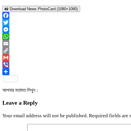
📸 Download News PhotoCard (1080×1080)
Facebook
Twitter
Messenger
WhatsApp
Email
Copy
Link
Gmail
Viber
Share
আপনার মতামত লিখুন :
Leave a Reply
Your email address will not be published.
Required fields are