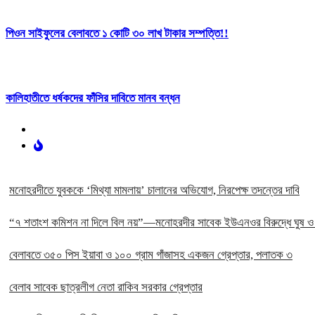
পিওন সাইফুলের বেলাবতে ১ কোটি ৩০ লাখ টাকার সম্পত্তি!!
কালিহাতীতে ধর্ষকদের ফাঁসির দাবিতে মানব বন্ধন
মনোহরদীতে যুবককে ‘মিথ্যা মামলায়’ চালানের অভিযোগ, নিরপেক্ষ তদন্তের দাবি
“৭ শতাংশ কমিশন না দিলে বিল নয়”—মনোহরদীর সাবেক ইউএনওর বিরুদ্ধে ঘুষ ও দ
বেলাবতে ৩৫০ পিস ইয়াবা ও ১০০ গ্রাম গাঁজাসহ একজন গ্রেপ্তার, পলাতক ৩
বেলাব সাবেক ছাত্রলীগ নেতা রাকিব সরকার গ্রেপ্তার