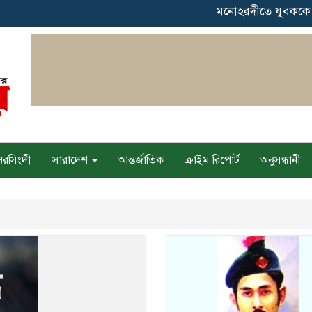
মনোহরদীতে যুবককে ‘মিথ
নরসিংদী
সারাদেশ
আন্তর্জাতিক
ক্রাইম রিপোর্ট
অনুসন্ধানী