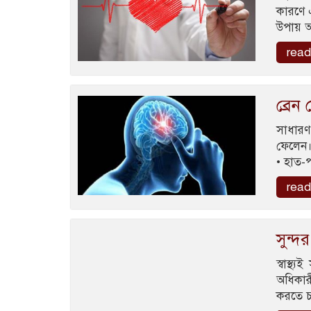
কারণে 
উপায় আ
read
ব্রেন
সাধারণ 
ফেলেন। 
• হাত-
read
সুন্দ
স্বাস্থ
অধিকার
করতে চা