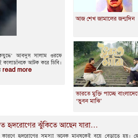
আজ শেখ জামালের জন্মদিন
দুকযুদ্ধে’ আবদুস সালাম ওরফে
েই কালাচাঁনকে আটক করে ডিবি।
read more
যু
ভারতে মুক্তি পাচ্ছে বাংলাদে
‘ভুবন মাঝি’
ত হৃদরোগের ঝুঁকিতে আছেন যারা…
 কারণে হৃদরোগের সমস্যা অনেক মানুষকেই বয়ে বেড়াতে হয়। জ