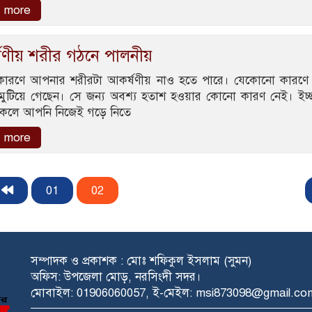
 more
ষণীয় শরীর গঠনে পালনীয়
ন কারণে আপনার শরীরটা আকর্ষণীয় নাও হতে পারে। যেকোনো কারণ
ুটিয়ে গেছেন। সে জন্য অবশ্য হতাশ হওয়ার কোনো কারণ নেই। ইচ্
 থাকলে আপনি নিজেই গড়ে নিতে
 more
01
02
সম্পাদক ও প্রকাশক : মোঃ শফিকুল ইসলাম (সুমন)
অফিস: উপজেলা মোড়, নরসিংদী সদর।
মোবাইল: 01906060057, ই-মেইল: msi873098@gmail.co