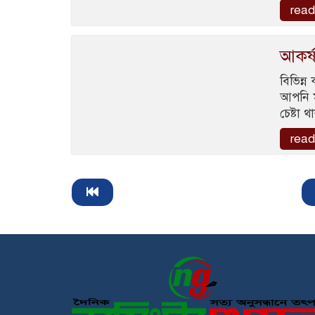
read
আকর্
বিভিন্
আপনি ম
চেষ্টা
read