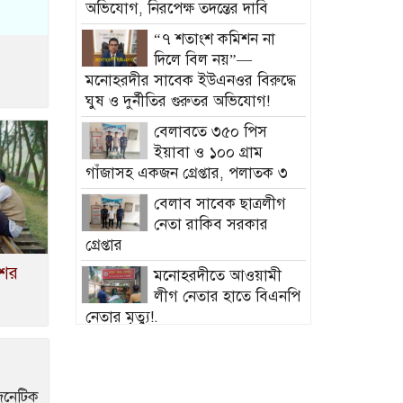
অভিযোগ, নিরপেক্ষ তদন্তের দাবি
“৭ শতাংশ কমিশন না
দিলে বিল নয়”—
মনোহরদীর সাবেক ইউএনওর বিরুদ্ধে
ঘুষ ও দুর্নীতির গুরুতর অভিযোগ!
বেলাবতে ৩৫০ পিস
ইয়াবা ও ১০০ গ্রাম
গাঁজাসহ একজন গ্রেপ্তার, পলাতক ৩
বেলাব সাবেক ছাত্রলীগ
নেতা রাকিব সরকার
গ্রেপ্তার
শের
মনোহরদীতে আওয়ামী
লীগ নেতার হাতে বিএনপি
নেতার মৃত্যু!.
পলাশে রোহিঙ্গাদের জন্ম
নিবন্ধন করে নরসিংদীতে বহুতল ভবন
নির্মাণ!
েনেটিক